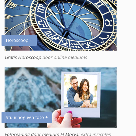
Horoscoop +
Gratis Horoscoop
door online mediums
Stuur nog een foto +
Fotoreading door medium El Morya
: extra inzichten