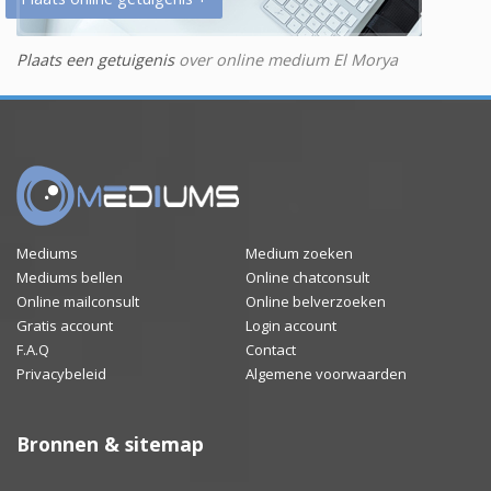
Plaats een getuigenis
over online medium El Morya
Mediums
Medium zoeken
Mediums bellen
Online chatconsult
Online mailconsult
Online belverzoeken
Gratis account
Login account
F.A.Q
Contact
Privacybeleid
Algemene voorwaarden
Bronnen & sitemap