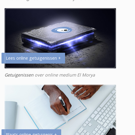
Lees online getuigenissen +
Getuigenissen
over online medium El Morya
Plaats online getuigenis +