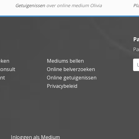
Getuigenissen
over online medium Olivia
Pl
P
Pa
eken
Mediums bellen
Uw
consult
Online belverzoeken
nt
Online getuigenissen
Privacybeleid
Inloggen als Medium