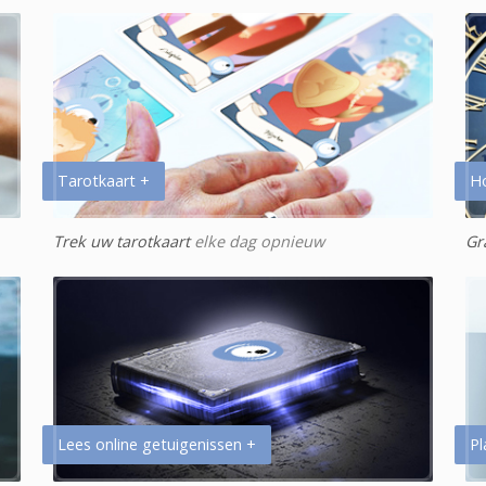
Tarotkaart +
H
Trek uw tarotkaart
elke dag opnieuw
Gr
Lees online getuigenissen +
Pl