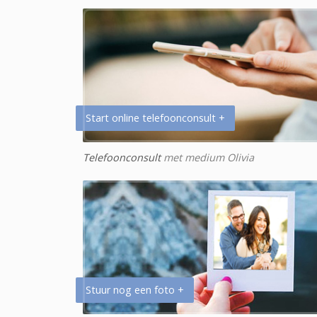
Start online telefoonconsult +
Telefoonconsult
met medium Olivia
Stuur nog een foto +