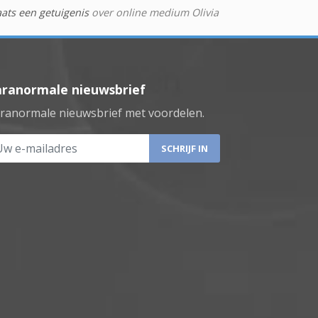
aats een getuigenis
over online medium Olivia
aranormale nieuwsbrief
ranormale nieuwsbrief met voordelen.
 e-mailadres