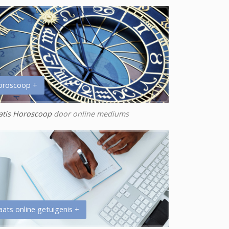
oroscoop +
atis Horoscoop
door online mediums
aats online getuigenis +