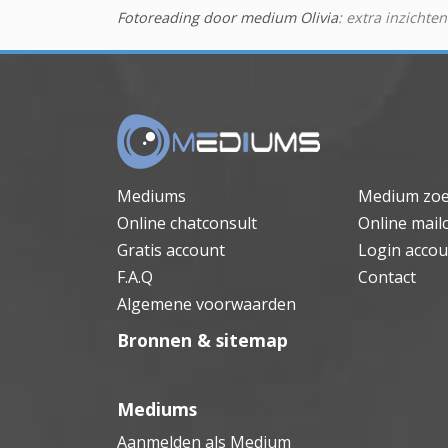
Fotoreading door medium Olivia
: extra inzichten
Mediums
Medium zo
Online chatconsult
Online mail
Gratis account
Login accou
F.A.Q
Contact
Algemene voorwaarden
Bronnen & sitemap
Mediums
Aanmelden als Medium