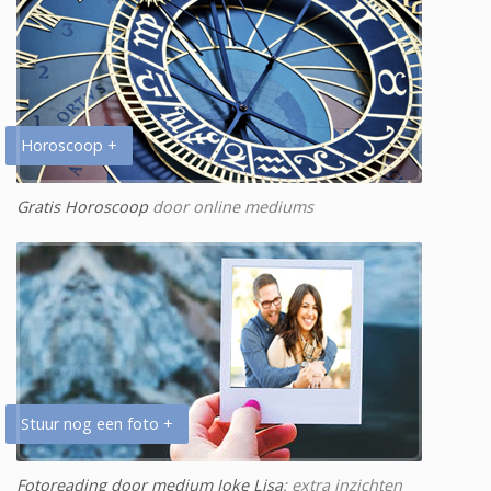
Horoscoop +
Gratis Horoscoop
door online mediums
Stuur nog een foto +
Fotoreading door medium Joke Lisa
: extra inzichten