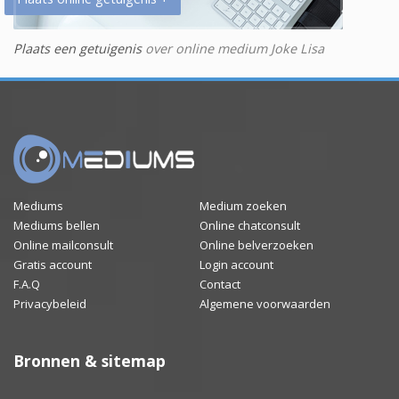
Plaats een getuigenis
over online medium Joke Lisa
Mediums
Medium zoeken
Mediums bellen
Online chatconsult
Online mailconsult
Online belverzoeken
Gratis account
Login account
F.A.Q
Contact
Privacybeleid
Algemene voorwaarden
Bronnen & sitemap