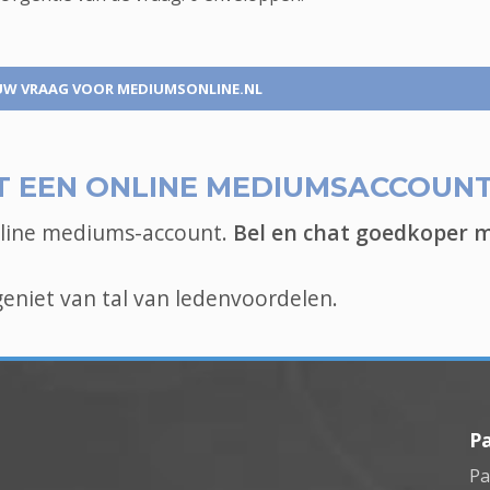
UW VRAAG
VOOR MEDIUMSONLINE.NL
 EEN ONLINE MEDIUMSACCOUN
nline mediums-account.
Bel en chat goedkoper 
niet van tal van ledenvoordelen.
P
Pa