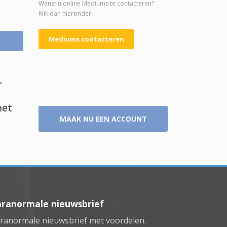
Wenst u online Mediums te contacteren?
Klik dan hieronder:
Mediums contacteren
T
met
MAAK NU EEN ACCOUNT
aranormale nieuwsbrief
ranormale nieuwsbrief met voordelen.