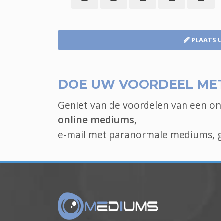
PLAATS 
DOE UW VOORDEEL MET
Geniet van de voordelen van een o
online mediums
,
e-mail met paranormale mediums, ge