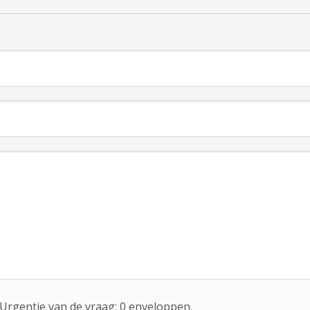
rgentie van de vraag:
0
enveloppen.