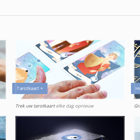
Tarotkaart +
H
Trek uw tarotkaart
elke dag opnieuw
Gr