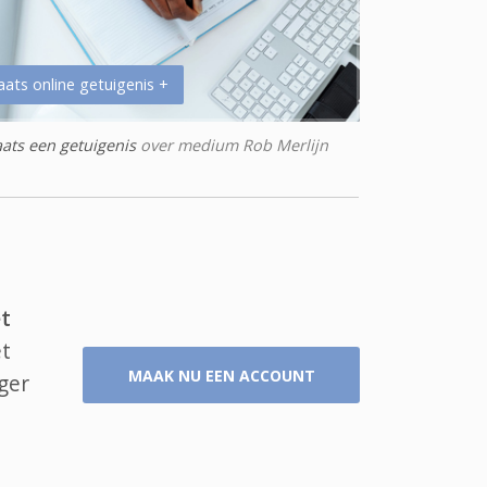
aats online getuigenis +
aats een getuigenis
over medium Rob Merlijn
t
et
MAAK NU EEN ACCOUNT
ger
t