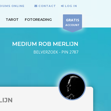
DIUMS ONLINE
CONTACT
LOG IN
TAROT
FOTOREADING
GRATIS
ACCOUNT
MEDIUM ROB MERLIJN
BELVERZOEK - PIN 2787
LIJN