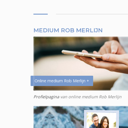
MEDIUM ROB MERLIJN
Online medium Rob Merlijn +
Profielpagina
van online medium Rob Merlijn