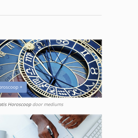
oroscoop +
atis Horoscoop
door mediums