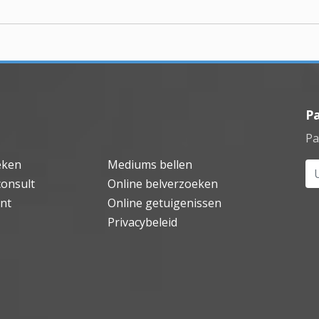
P
Pa
eken
Mediums bellen
Uw
consult
Online belverzoeken
nt
Online getuigenissen
Privacybeleid