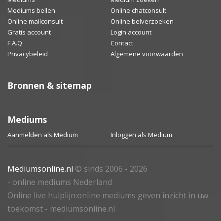
Mediums bellen
Online chatconsult
Online mailconsult
Online belverzoeken
Gratis account
Login account
F.A.Q
Contact
Privacybeleid
Algemene voorwaarden
Bronnen & sitemap
Mediums
Aanmelden als Medium
Inloggen als Medium
Mediumsonline.nl
© sinds 2006 - 2026
- online mediums Nederland
Online live hulplijn:online mediums geven inzicht in uw
toekomst - mediumsonline.nl