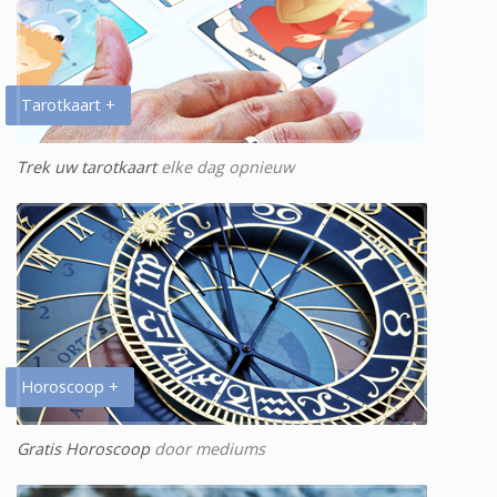
Tarotkaart +
Trek uw tarotkaart
elke dag opnieuw
Horoscoop +
Gratis Horoscoop
door mediums