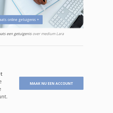
aats online getuigenis +
aats een getuigenis
over medium Lara
t
e
MAAK NU EEN ACCOUNT
e
unt.