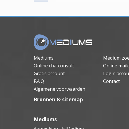
Mediums
Medium zo
Online chatconsult
Online mail
Gratis account
Login accou
F.A.Q
Contact
Algemene voorwaarden
Bronnen & sitemap
Mediums
Aanmelden als Medium