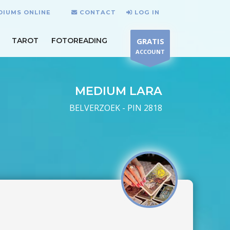
DIUMS ONLINE
CONTACT
LOG IN
TAROT
FOTOREADING
GRATIS
ACCOUNT
MEDIUM LARA
BELVERZOEK - PIN 2818