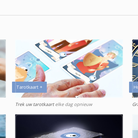
Tarotkaart +
H
Trek uw tarotkaart
elke dag opnieuw
Gr