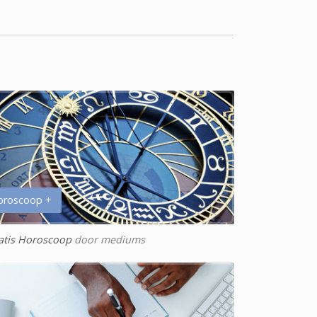
oroscoop +
atis Horoscoop
door mediums