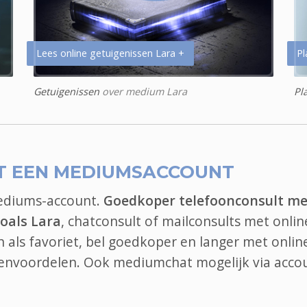
Lees online getuigenissen Lara +
Pl
Getuigenissen
over medium Lara
Pl
T EEN MEDIUMSACCOUNT
mediums-account.
Goedkoper telefoonconsult me
oals Lara
, chatconsult of mailconsults met onlin
 als favoriet, bel goedkoper en langer met onlin
denvoordelen. Ook
mediumchat
mogelijk via acco