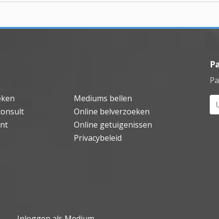
P
Pa
eken
Mediums bellen
Uw
consult
Online belverzoeken
nt
Online getuigenissen
Privacybeleid
Inloggen als Medium