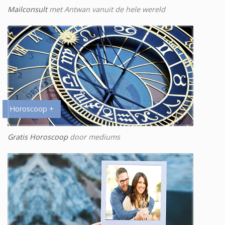
Mailconsult
met Antwan vanuit de hele wereld
Horoscoop +
Gratis Horoscoop
door mediums