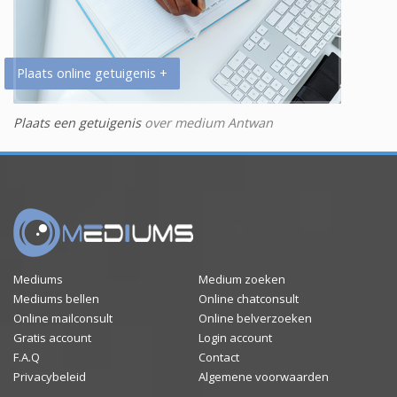
Plaats online getuigenis +
Plaats een getuigenis
over medium Antwan
Mediums
Medium zoeken
Mediums bellen
Online chatconsult
Online mailconsult
Online belverzoeken
Gratis account
Login account
F.A.Q
Contact
Privacybeleid
Algemene voorwaarden