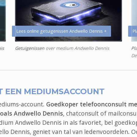
Lees online getuigenissen Andwello Dennis +
Pl
is
Getuigenissen
over medium Andwello Dennis
Pl
De
T EEN MEDIUMSACCOUNT
mediums-account.
Goedkoper telefoonconsult me
oals Andwello Dennis
, chatconsult of mailconsu
dium Andwello Dennis in als favoriet, bel goedko
lo Dennis, geniet van tal van ledenvoordelen. O