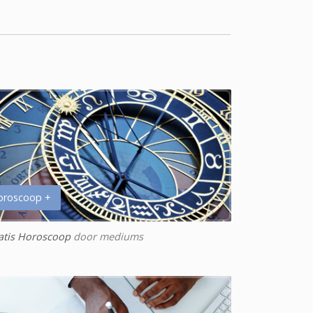
oroscoop +
atis Horoscoop
door mediums