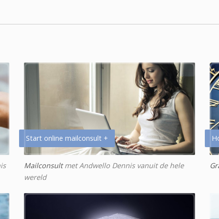
Start online mailconsult +
H
is
Mailconsult
met Andwello Dennis vanuit de hele
Gr
wereld