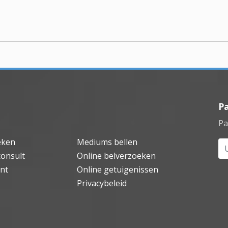
P
Pa
eken
Mediums bellen
Uw
consult
Online belverzoeken
nt
Online getuigenissen
Privacybeleid