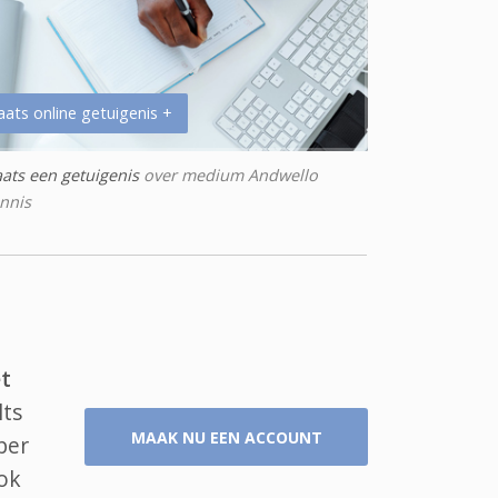
aats online getuigenis +
aats een getuigenis
over medium Andwello
nnis
t
lts
MAAK NU EEN ACCOUNT
per
ok