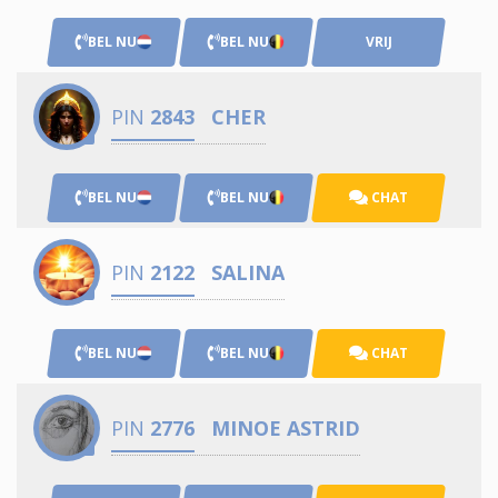
BEL NU
BEL NU
VRIJ
PIN
2843
CHER
BEL NU
BEL NU
CHAT
PIN
2122
SALINA
BEL NU
BEL NU
CHAT
PIN
2776
MINOE ASTRID