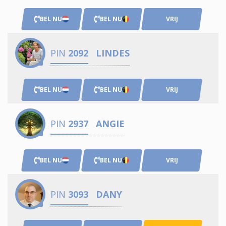
BEL NU
BEL NU
VRIJ
PIN
2092
LINDES
BEL NU
BEL NU
VRIJ
PIN
2937
ANGIE
BEL NU
BEL NU
VRIJ
PIN
3093
DANY