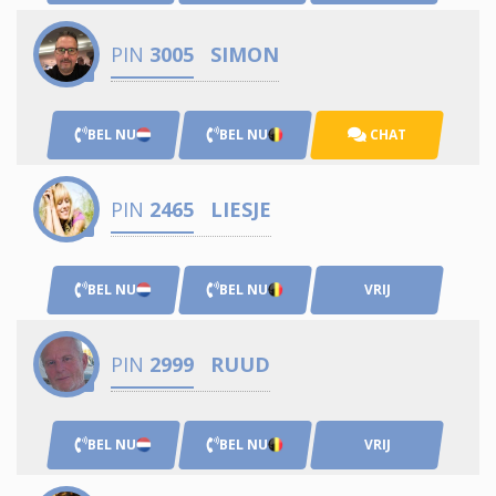
PIN
3005
SIMON
BEL NU
BEL NU
CHAT
PIN
2465
LIESJE
BEL NU
BEL NU
VRIJ
PIN
2999
RUUD
BEL NU
BEL NU
VRIJ