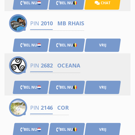
BEL NU
BEL NU
CHAT
PIN
2010
MB RHAIS
BEL NU
BEL NU
VRIJ
PIN
2682
OCEANA
BEL NU
BEL NU
VRIJ
PIN
2146
COR
BEL NU
BEL NU
VRIJ