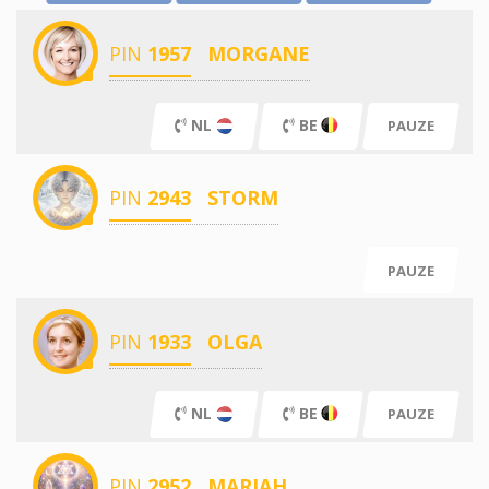
PIN
1957
MORGANE
NL
BE
PAUZE
PIN
2943
STORM
PAUZE
PIN
1933
OLGA
NL
BE
PAUZE
PIN
2952
MARIAH