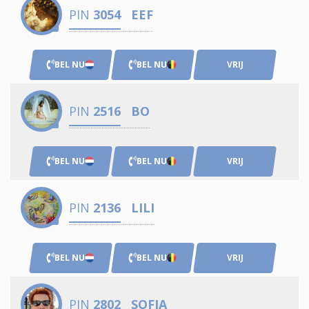
PIN
3054
EEF
BEL NU
BEL NU
VRIJ
PIN
2516
BO
BEL NU
BEL NU
VRIJ
PIN
2136
LILI
BEL NU
BEL NU
VRIJ
PIN
2802
SOFIA