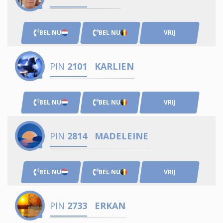
BEL NU
BEL NU
VRIJ
PIN
2101
KARLIEN
BEL NU
BEL NU
VRIJ
PIN
2814
MADELEINE
BEL NU
BEL NU
VRIJ
PIN
2733
ERKAN