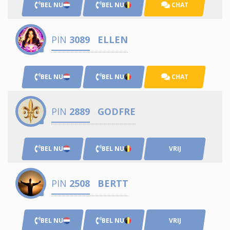
BEL NU
BEL NU
CHAT
PIN
3089
ELLEN
BEL NU
BEL NU
CHAT
PIN
2889
GODFRE
BEL NU
BEL NU
VRIJ
PIN
2508
BERTT
BEL NU
BEL NU
VRIJ